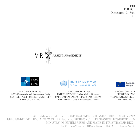
EU
DIRECT
Directorate C: Fun
Un
VR CORPORATEXT is a
VR CORPORATEXT is a
VR CORPORATEXT i
NATO Commercial and Government Entity
UNITED NATIONS Global Market Operator
EUROPEAN UNI
GLN . ISIC . NACE . UNSPSC . NAICS . CPV
UNPD . OPCW . WHO . ITC . WIPO . UNOPS
TRANSPARENCY REG. 
NATO CAGE: AT117
UNITED NATIONS GM Number: 721118
916298197927-2
All rights reserved . VR CORPORATENEXT - IT15894711009 . © 2015 - 
REA: RM-1621261 . IT C.A. 70.22.09 . UK R.C.N. CB8733877X01 . LEI: 9845007B1EC960867F14 
MINISTRY OF ENTERPRISES AND MADE IN ITALY TRANSP. REG.: 
Via Vittorio Veneto, 00187 - Rome . ITALY .
Piazza San 