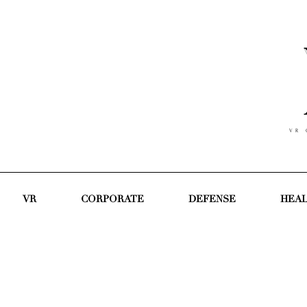
V R C
VR
CORPORATE
DEFENSE
HEA