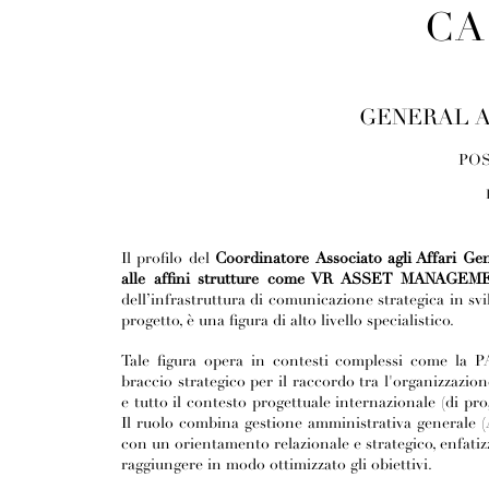
CA
GENERAL A
POS
Il profilo del
Coordinatore
Associato agli Affari G
alle affini strutture come VR ASSET MANAGEM
dell’infrastruttura di comunicazione strategica in svil
progetto, è una figura di alto livello specialistico.
Tale figura opera in contesti complessi come la P
braccio strategico per il raccordo tra l'organizzazion
e tutto il contesto progettuale internazionale (di prog
Il ruolo combina gestione amministrativa generale (Aff
con un orientamento relazionale e strategico, enfatiz
raggiungere in modo ottimizzato gli obiettivi.