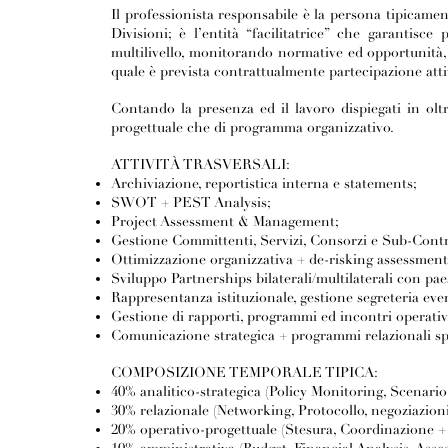
Il professionista responsabile è la persona tipicamen
Divisioni; è l’entità “facilitatrice” che garantisc
multilivello, monitorando normative ed opportunità,
quale è prevista contrattualmente partecipazione atti
Contando la presenza ed il lavoro dispiegati in olt
progettuale che di programma organizzativo.
ATTIVITÀ TRASVERSALI:
Archiviazione, reportistica interna e statements;
SWOT + PEST Analysis;
Project Assessment & Management;
Gestione Committenti, Servizi, Consorzi e Sub-Contr
Ottimizzazione organizzativa + de-risking assessment
Sviluppo Partnerships bilaterali/multilaterali con paesi
Rappresentanza istituzionale, gestione segreteria eve
Gestione di rapporti, programmi ed incontri operativi,
Comunicazione strategica + programmi relazionali spe
COMPOSIZIONE TEMPORALE TIPICA:
40% analitico-strategica (Policy Monitoring, Scenario
30% relazionale (Networking, Protocollo, negoziazion
20% operativo-progettuale (Stesura, Coordinazione +