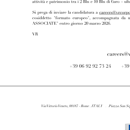
attività e patrimonio tra i 2 Bln e 10 Bln di €uro + ult
Si prega di inviare la candidatura a
careers@vrcorp
cosiddetto "formato europeo", accompagnata da 
ASSOCIATE" entro giorno 20 marzo 2026.
VR
careers@
+39 06 92 92 73 24 +3
Via Vittorio Veneto, 00187 - Rome . ITALY
.
Piazza San Se