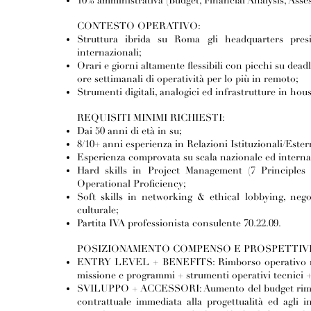
10% amministrativa (Budget, Financial Analysis, Ass
CONTESTO OPERATIVO:
Struttura ibrida su Roma gli headquarters presi
internazionali;
Orari e giorni altamente flessibili con picchi su deadl
ore settimanali di operatività per lo più in remoto;
Strumenti digitali, analogici ed infrastrutture in hous
REQUISITI MINIMI RICHIESTI:
Dai 50 anni di età in su;
8/10+ anni esperienza in Relazioni Istituzionali/Est
Esperienza comprovata su scala nazionale ed interna
Hard skills in Project Management (7 Principles
Operational Proficiency;
Soft skills in networking & ethical lobbying, nego
culturale;
Partita IVA professionista consulente 70.22.09.
POSIZIONAMENTO COMPENSO E PROSPETTIV
ENTRY LEVEL + BENEFITS: Rimborso operativo mensi
missione e programmi + strumenti operativi tecnici + 
SVILUPPO + ACCESSORI: Aumento del budget rimbors
contrattuale immediata alla progettualità ed agli 